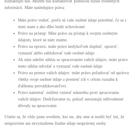
kontaktujte nás. Môžete nás kontaktovať pomocou nižšie uvedených
informácií. Máte nasledujúce práva:
Máte právo vedieť, prečo sú vaše osobné údaje potrebné, čo sa s
nimi stane a ako dlho budú uchovávané.
Právo na prístup: Máte právo na prístup k svojim osobným
údajom, ktoré sú nám známe.
Právo na opravu: máte právo kedykoľvek doplniť, opraviť,
vymazať alebo zablokovať vaše osobné údaje.
Ak nám udelíte súhlas so spracovaním vašich údajov, máte právo
tento súhlas odvolať a vymazať vaše osobné údaje.
Právo na prenos vašich údajov: máte právo požadovať od správcu
všetky svoje osobné údaje a preniesť ich v celom rozsahu k
ďalšiemu prevádzkovateľovi.
Právo namietať: môžete vzniesť námietku proti spracovaniu
vašich údajov. Dodržiavame to, pokiaľ neexistujú odôvodnené
dôvody na spracovanie.
Uistite sa, že vždy jasne uvediete, kto ste, aby sme si mohli byť istí, že
neupravíme ani nevymažeme žiadne údaje nesprávnej osoby.