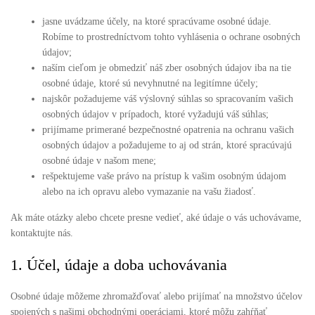
jasne uvádzame účely, na ktoré spracúvame osobné údaje.
Robíme to prostredníctvom tohto vyhlásenia o ochrane osobných
údajov;
naším cieľom je obmedziť náš zber osobných údajov iba na tie
osobné údaje, ktoré sú nevyhnutné na legitímne účely;
najskôr požadujeme váš výslovný súhlas so spracovaním vašich
osobných údajov v prípadoch, ktoré vyžadujú váš súhlas;
prijímame primerané bezpečnostné opatrenia na ochranu vašich
osobných údajov a požadujeme to aj od strán, ktoré spracúvajú
osobné údaje v našom mene;
rešpektujeme vaše právo na prístup k vašim osobným údajom
alebo na ich opravu alebo vymazanie na vašu žiadosť.
Ak máte otázky alebo chcete presne vedieť, aké údaje o vás uchovávame,
kontaktujte nás.
1. Účel, údaje a doba uchovávania
Osobné údaje môžeme zhromažďovať alebo prijímať na množstvo účelov
spojených s našimi obchodnými operáciami, ktoré môžu zahŕňať