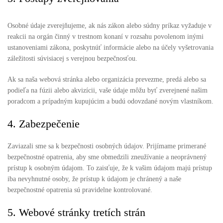
Osobné údaje zverejňujeme, ak nás zákon alebo súdny príkaz vyžaduje v
reakcii na orgán činný v trestnom konaní v rozsahu povolenom inými
ustanoveniami zákona, poskytnúť informácie alebo na účely vyšetrovania
záležitosti súvisiacej s verejnou bezpečnosťou.
Ak sa naša webová stránka alebo organizácia prevezme, predá alebo sa
podieľa na fúzii alebo akvizícii, vaše údaje môžu byť zverejnené našim
poradcom a prípadným kupujúcim a budú odovzdané novým vlastníkom.
4. Zabezpečenie
Zaviazali sme sa k bezpečnosti osobných údajov. Prijímame primerané
bezpečnostné opatrenia, aby sme obmedzili zneužívanie a neoprávnený
prístup k osobným údajom. To zaisťuje, že k vašim údajom majú prístup
iba nevyhnutné osoby, že prístup k údajom je chránený a naše
bezpečnostné opatrenia sú pravidelne kontrolované.
5. Webové stránky tretích strán